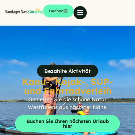
Buchen
Bezahlte Aktivität
Kanu-, Kajak-, SUP-
und Fahrradverleih
Genießen Sie die schöne Natur
Westfünens aus nächster Nähe.
Buchen Sie Ihren nächsten Urlaub
hier