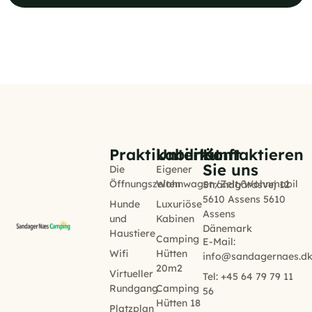
Praktikabilität
Unterkunft
Kontaktieren
Sie uns
Die
Eigener
Öffnungszeiten
Wohnwagen/Zelt/Wohnmobil
Strandgårdsvej 12
5610 Assens 5610
Hunde
Luxuriöse
Assens
und
Kabinen
Dänemark
Haustiere
Camping
E-Mail:
Wifi
Hütten
info@sandagernaes.d
20m2
Virtueller
Tel: +45 64 79 79 11
Rundgang
Camping
56
Hütten 18
Platzplan