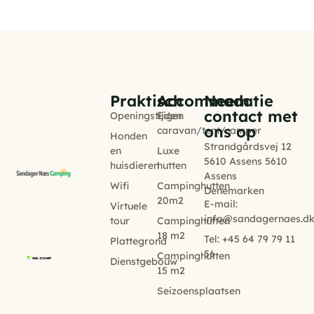
Praktisch
Accommodatie
Neem
contact met
Openingstijden
Eigen
ons op
caravan/tent/camper
Honden
Strandgårdsvej 12
en
Luxe
5610 Assens 5610
huisdieren
hutten
Assens
Wifi
Campinghutten
Denemarken
20m2
E-mail:
Virtuele
info@sandagernaes.d
tour
Campinghutten
18 m2
Tel: +45 64 79 79 11
Plattegrond
56
Campinghutten
Dienstgebouw
15 m2
Seizoensplaatsen