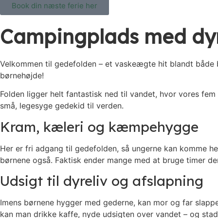
Book din næste ferie her
Campingplads med dy
Velkommen til gedefolden – et vaskeægte hit blandt både 
børnehøjde!
Folden ligger helt fantastisk ned til vandet, hvor vores f
små, legesyge gedekid til verden.
Kram, kæleri og kæmpehygge
Her er fri adgang til gedefolden, så ungerne kan komme he
børnene også. Faktisk ender mange med at bruge timer deri
Udsigt til dyreliv og afslapning
Imens børnene hygger med gederne, kan mor og far slappe
kan man drikke kaffe, nyde udsigten over vandet – og stadi