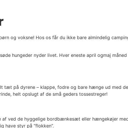
r
børn og voksne! Hos os får du ikke bare almindelig campin
em søde hungeder nyder livet. Hver eneste april ogmaj måned
lt tæt på dyrene – klappe, fodre og bare hænge ud med de 
nde, helt opslugt af de små geders tossestreger!
 af ved de hyggelige bordbænkesæt eller hængekøjer med u
g have styr på “flokken”.