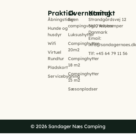
Praktisk
Overnatning
Kontakt
Åbningstider
Egen
Strandgårdsvej 12
campingvogn/telt/camper
5610 Assens
Hunde og
Danmark
husdyr
Luksushytter
Email:
Wifi
Campinghytter
info@sandagernaes.d
20m2
Virtuel
Tlf: +45 64 79 11 56
Rundtur
Campinghytter
18 m2
Pladskort
Campinghytter
Servicebygning
15 m2
Sæsonpladser
© 2026 Sandager Næs Camping