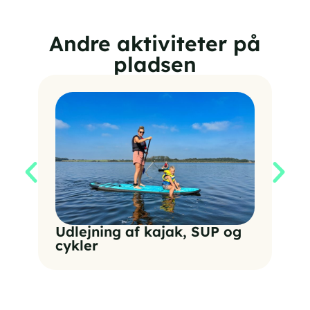
Andre aktiviteter på
pladsen
Fo
bå
Udlejning af kajak, SUP og
cykler