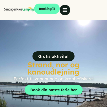
Booking
Gratis aktivitet
Strand, nor og
kanoudlejning
Perfekt til vandhunde og krabbefiskere!
Book din næste ferie her